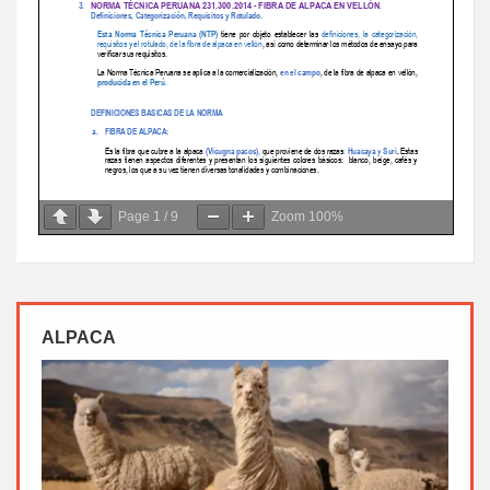
Page
1
/
9
Zoom
100%
ALPACA