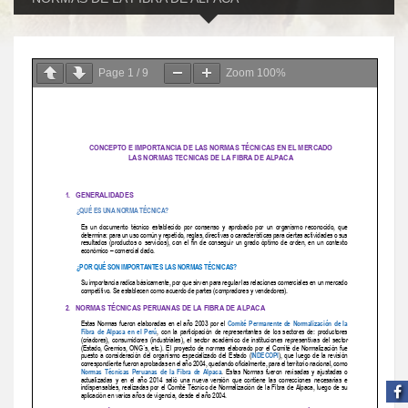
Page
1
/
9
Zoom
100%