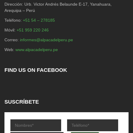
Dirección: Urb. Victor Andrés Belaunde E-17, Yanahuara,
Arequipa – Perú
Teléfono:
+51 54 – 278185
Móvil:
+51 959 220 246
Correo:
informes@alpacadelperu.pe
Web:
www.alpacadelperu.pe
FIND US ON FACEBOOK
SUSCRÍBETE