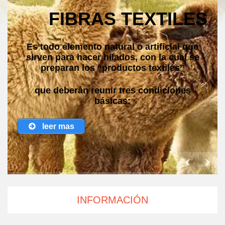
FIBRAS TEXTILES
E
s todo elemento natural o artificial que
sirven para hacer hilados, con la cual se
preparan los “productos textiles”
que deberán reunir tres condiciones
básicas:
leer mas
INFORMACIÓN