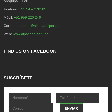
Arequipa – Perú
Teléfono:
+51 54 – 278185
Móvil:
+51 959 220 246
Correo:
informes@alpacadelperu.pe
Web:
www.alpacadelperu.pe
FIND US ON FACEBOOK
SUSCRÍBETE